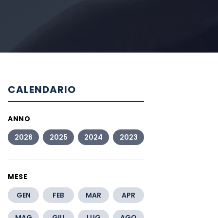
CALENDARIO
ANNO
2026
2025
2024
2023
MESE
GEN
FEB
MAR
APR
MAG
GIU
LUG
AGO