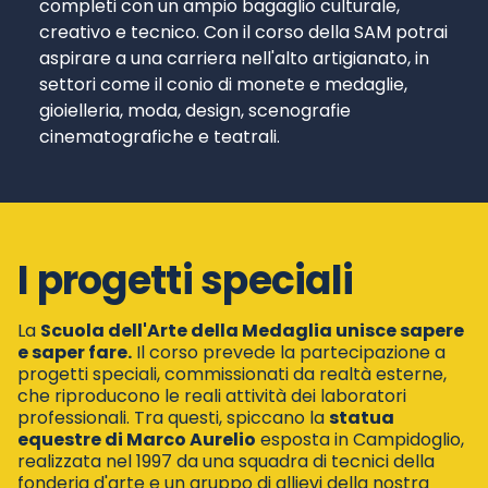
completi con un ampio bagaglio culturale,
creativo e tecnico. Con il corso della SAM potrai
aspirare a una carriera nell'alto artigianato, in
settori come il conio di monete e medaglie,
gioielleria, moda, design, scenografie
cinematografiche e teatrali.
I progetti speciali
La
Scuola dell'Arte della Medaglia unisce sapere
e saper fare.
Il corso prevede la partecipazione a
progetti speciali, commissionati da realtà esterne,
che riproducono le reali attività dei laboratori
professionali. Tra questi, spiccano la
statua
equestre di Marco Aurelio
esposta in Campidoglio,
realizzata nel 1997 da una squadra di tecnici della
fonderia d'arte e un gruppo di allievi della nostra