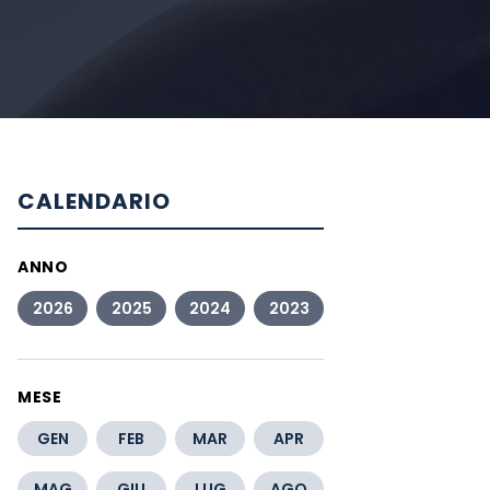
CALENDARIO
ANNO
2026
2025
2024
2023
MESE
GEN
FEB
MAR
APR
MAG
GIU
LUG
AGO