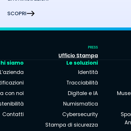
SCOPRI
PRESS
Ufficio Stampa
hi siamo
Le soluzioni
L’azienda
Identità
ificazioni
Tracciabilità
a con noi
Digitale e IA
Muse
tenibilità
Numismatica
Contatti
Cybersecurity
Spor
An
Stampa di sicurezza