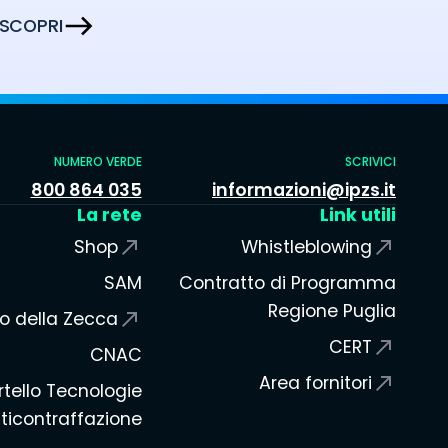
SCOPRI
NUMERO VERDE
SCRIVICI
800 864 035
informazioni@ipzs.it
La rete
Link utili
Shop
Whistleblowing
SAM
Contratto di Programma
Regione Puglia
o della Zecca
CERT
CNAC
Area fornitori
tello Tecnologie
ticontraffazione