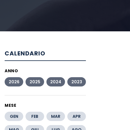
CALENDARIO
ANNO
2026
2025
2024
2023
MESE
GEN
FEB
MAR
APR
MAG
GIU
LUG
AGO