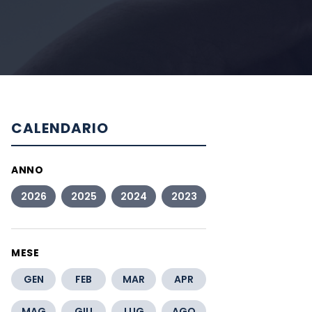
CALENDARIO
ANNO
2026
2025
2024
2023
MESE
GEN
FEB
MAR
APR
MAG
GIU
LUG
AGO