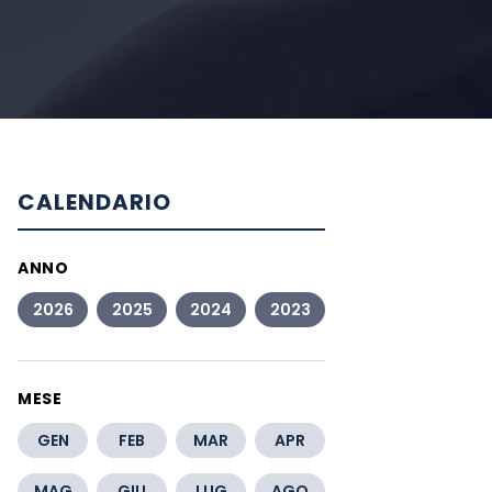
CALENDARIO
ANNO
2026
2025
2024
2023
MESE
GEN
FEB
MAR
APR
MAG
GIU
LUG
AGO