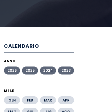
CALENDARIO
ANNO
2026
2025
2024
2023
MESE
GEN
FEB
MAR
APR
MAG
GIU
LUG
AGO