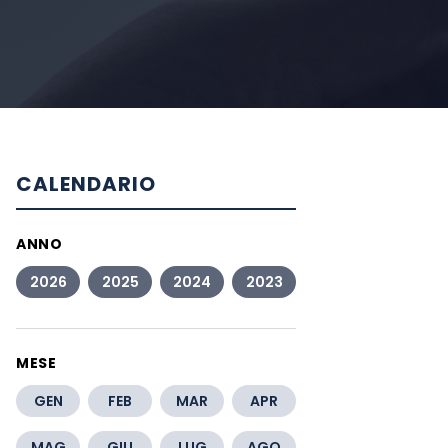
CALENDARIO
ANNO
2026
2025
2024
2023
MESE
GEN
FEB
MAR
APR
MAG
GIU
LUG
AGO