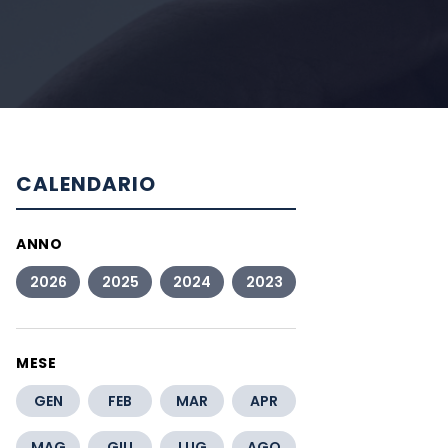
CALENDARIO
ANNO
2026
2025
2024
2023
MESE
GEN
FEB
MAR
APR
MAG
GIU
LUG
AGO