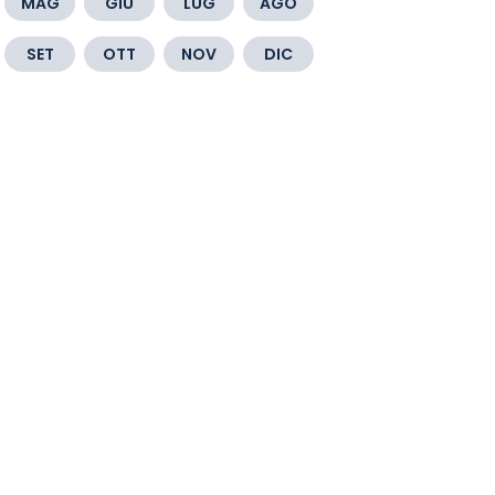
MAG
GIU
LUG
AGO
SET
OTT
NOV
DIC