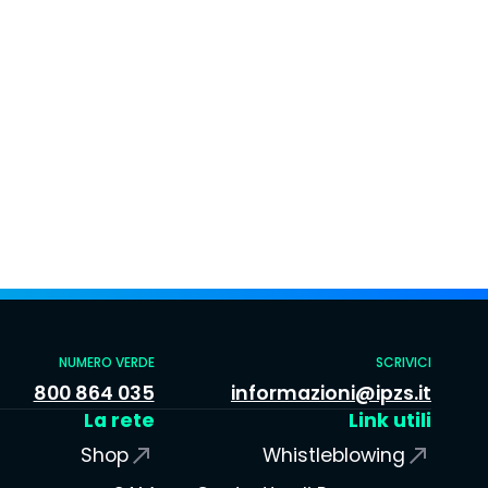
NUMERO VERDE
SCRIVICI
800 864 035
informazioni@ipzs.it
La rete
Link utili
Shop
Whistleblowing