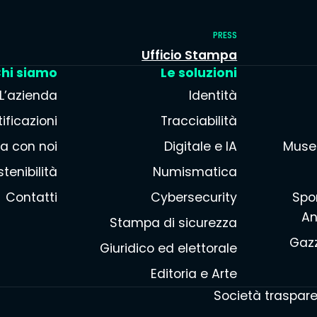
PRESS
Ufficio Stampa
hi siamo
Le soluzioni
L’azienda
Identità
ificazioni
Tracciabilità
a con noi
Digitale e IA
Muse
tenibilità
Numismatica
Contatti
Cybersecurity
Spor
An
Stampa di sicurezza
Gazz
Giuridico ed elettorale
Editoria e Arte
Società traspar