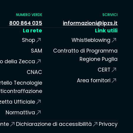
NUMERO VERDE
SCRIVICI
800 864 035
informazioni@ipzs.it
La rete
Link utili
Shop
Whistleblowing
SAM
Contratto di Programma
Regione Puglia
o della Zecca
CERT
CNAC
Area fornitori
tello Tecnologie
ticontraffazione
etta Ufficiale
Normattiva
ente
Dichiarazione di accessibilità
Privacy