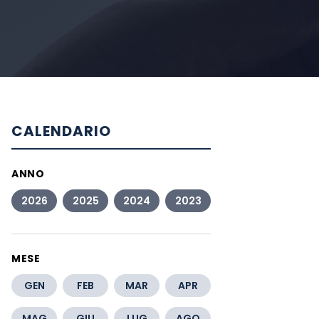
CALENDARIO
ANNO
2026
2025
2024
2023
MESE
GEN
FEB
MAR
APR
MAG
GIU
LUG
AGO