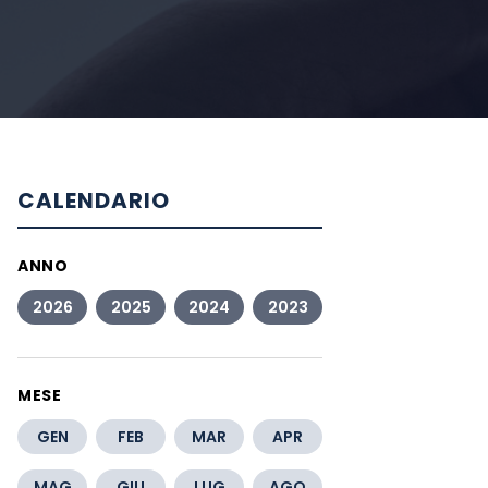
CALENDARIO
ANNO
2026
2025
2024
2023
MESE
GEN
FEB
MAR
APR
MAG
GIU
LUG
AGO