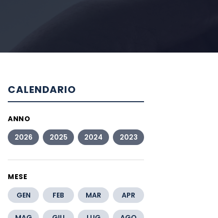
CALENDARIO
ANNO
2026
2025
2024
2023
MESE
GEN
FEB
MAR
APR
MAG
GIU
LUG
AGO