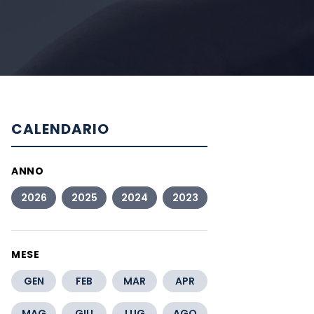
CALENDARIO
ANNO
2026
2025
2024
2023
MESE
GEN
FEB
MAR
APR
MAG
GIU
LUG
AGO