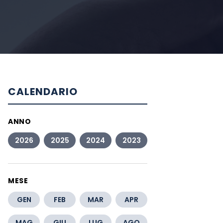
CALENDARIO
ANNO
2026
2025
2024
2023
MESE
GEN
FEB
MAR
APR
MAG
GIU
LUG
AGO