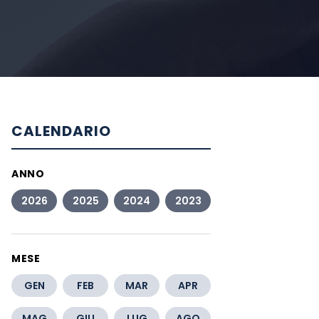
CALENDARIO
ANNO
2026
2025
2024
2023
MESE
GEN
FEB
MAR
APR
MAG
GIU
LUG
AGO