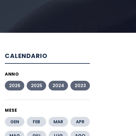
CALENDARIO
ANNO
2026
2025
2024
2023
MESE
GEN
FEB
MAR
APR
MAG
GIU
LUG
AGO