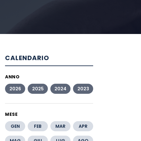
CALENDARIO
ANNO
2026
2025
2024
2023
MESE
GEN
FEB
MAR
APR
MAG
GIU
LUG
AGO