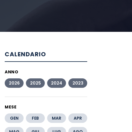
CALENDARIO
ANNO
2026
2025
2024
2023
MESE
GEN
FEB
MAR
APR
MAG
GIU
LUG
AGO