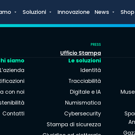
iamo
Soluzioni
Innovazione
News
Shop
PRESS
Ufficio Stampa
hi siamo
Le soluzioni
L’azienda
Identità
ificazioni
Tracciabilità
a con noi
Digitale e IA
Muse
tenibilità
Numismatica
Contatti
Cybersecurity
Spor
An
Stampa di sicurezza
Gazz