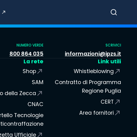
Cerca
NUMERO VERDE
SCRIVICI
800 864 035
informazioni@ipzs.it
La rete
Link utili
Shop
Whistleblowing
SAM
Contratto di Programma
Regione Puglia
o della Zecca
CERT
CNAC
Area fornitori
tello Tecnologie
ticontraffazione
etta Ufficiale