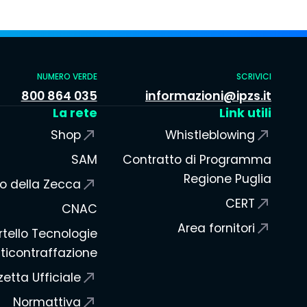
NUMERO VERDE
SCRIVICI
800 864 035
informazioni@ipzs.it
La rete
Link utili
Shop
Whistleblowing
SAM
Contratto di Programma
Regione Puglia
o della Zecca
CERT
CNAC
Area fornitori
tello Tecnologie
ticontraffazione
etta Ufficiale
Normattiva