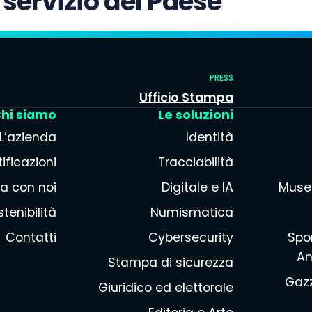
 servizio del Paese
PRESS
Ufficio Stampa
hi siamo
Le soluzioni
L’azienda
Identità
ificazioni
Tracciabilità
a con noi
Digitale e IA
Muse
tenibilità
Numismatica
Contatti
Cybersecurity
Spor
An
Stampa di sicurezza
Gazz
Giuridico ed elettorale