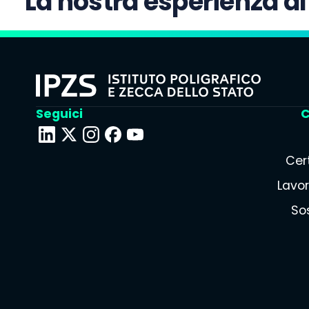
La nostra esperienza al
Seguici
C
Cert
Lavor
Sos