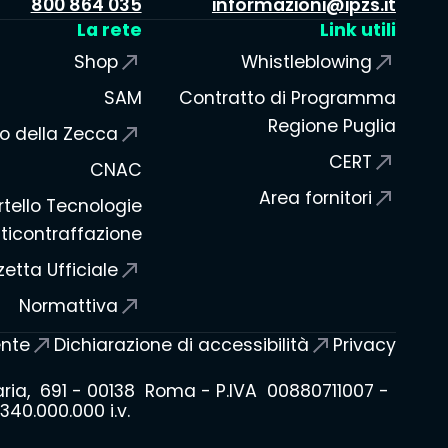
800 864 035
informazioni@ipzs.it
La rete
Link utili
Shop
Whistleblowing
SAM
Contratto di Programma
Regione Puglia
o della Zecca
CERT
CNAC
Area fornitori
tello Tecnologie
ticontraffazione
etta Ufficiale
Normattiva
ente
Dichiarazione di accessibilità
Privacy
laria, 691 - 00138 Roma - P.IVA 00880711007 -
40.000.000 i.v.