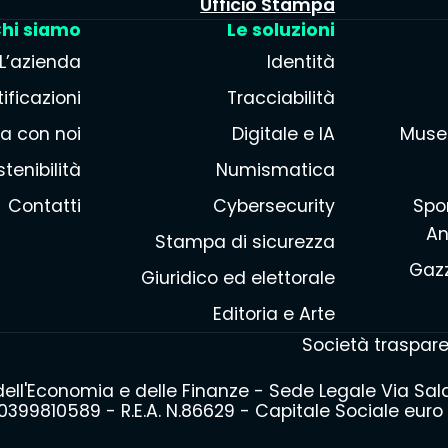
Ufficio Stampa
hi siamo
Le soluzioni
L’azienda
Identità
ificazioni
Tracciabilità
a con noi
Digitale e IA
Muse
tenibilità
Numismatica
Contatti
Cybersecurity
Spor
An
Stampa di sicurezza
Gazz
Giuridico ed elettorale
Editoria e Arte
Società traspar
 dell'Economia e delle Finanze - Sede Legale Via Sa
399810589 - R.E.A. N.86629 - Capitale Sociale euro 3