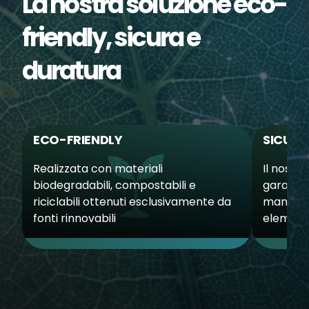
La nostra soluzione eco-
friendly, sicura e
duratura
ECO-FRIENDLY
SICURA
Realizzata con materiali
Il nostr
biodegradabili, compostabili e
garantis
riciclabili ottenuti esclusivamente da
manomis
fonti rinnovabili
elementi