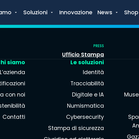
iamo
Soluzioni
Innovazione
News
Shop
PRESS
Ufficio Stampa
hi siamo
Le soluzioni
L’azienda
Identità
ificazioni
Tracciabilità
a con noi
Digitale e IA
Muse
tenibilità
Numismatica
Contatti
Cybersecurity
Spor
An
Stampa di sicurezza
Gazz