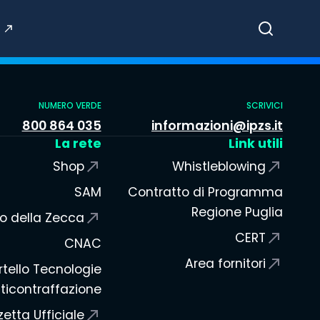
Cerca
NUMERO VERDE
SCRIVICI
800 864 035
informazioni@ipzs.it
La rete
Link utili
Shop
Whistleblowing
SAM
Contratto di Programma
Regione Puglia
o della Zecca
CERT
CNAC
Area fornitori
tello Tecnologie
ticontraffazione
etta Ufficiale