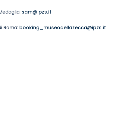
 Medaglia:
sam@ipzs.it
di Roma:
booking_museodellazecca@ipzs.it